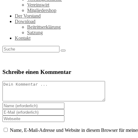
Vereinswirt
Mitgliedershop
Der Vorstand
Download
Beitrittserklärung
Satzung
Kontakt
Schreibe einen Kommentar
Kommentieren
Gib
deinen
Gib
Namen
deine
Gib
oder
E-
deine
Benutzernamen
Mail-
Website-
Name, E-Mail-Adresse und Website in diesem Browser für meine
zum
Adresse
URL