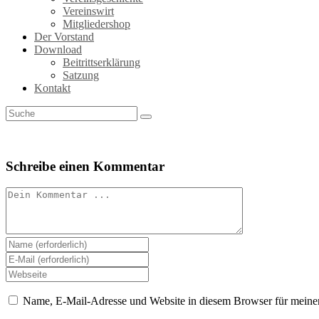
Vereinswirt
Mitgliedershop
Der Vorstand
Download
Beitrittserklärung
Satzung
Kontakt
Schreibe einen Kommentar
Kommentieren
Gib
deinen
Gib
Namen
deine
Gib
oder
E-
deine
Benutzernamen
Mail-
Website-
Name, E-Mail-Adresse und Website in diesem Browser für meine
zum
Adresse
URL