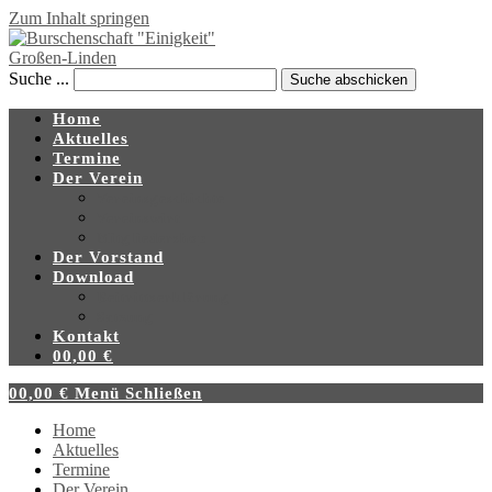
Zum Inhalt springen
Suche ...
Suche abschicken
Home
Aktuelles
Termine
Der Verein
Vereinsgeschichte
Vereinswirt
Mitgliedershop
Der Vorstand
Download
Beitrittserklärung
Satzung
Kontakt
0
0,00
€
0
0,00
€
Menü
Schließen
Home
Aktuelles
Termine
Der Verein