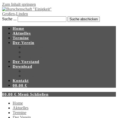
Zum Inhalt springen
Suche ...
Suche abschicken
Home
Aktuelles
Termine
Der Verein
Vereinsgeschichte
Vereinswirt
Mitgliedershop
Der Vorstand
Download
Beitrittserklärung
Satzung
Kontakt
0
0,00
€
0
0,00
€
Menü
Schließen
Home
Aktuelles
Termine
Der Verein