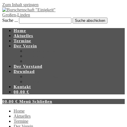
Zum Inhalt springen
Suche ...
Suche abschicken
Home
Aktuelles
Termine
Der Verein
Vereinsgeschichte
Vereinswirt
Mitgliedershop
Der Vorstand
Download
Beitrittserklärung
Satzung
Kontakt
0
0,00
€
0
0,00
€
Menü
Schließen
Home
Aktuelles
Termine
Der Verein